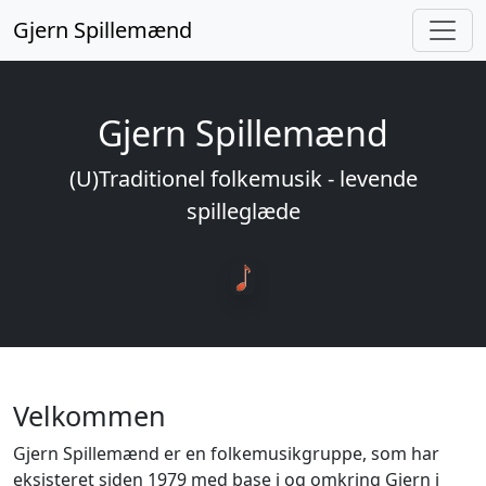
Gjern Spillemænd
Gjern Spillemænd
(U)Traditionel folkemusik - levende
spilleglæde
Velkommen
Gjern Spillemænd er en folkemusikgruppe, som har
eksisteret siden 1979 med base i og omkring Gjern i